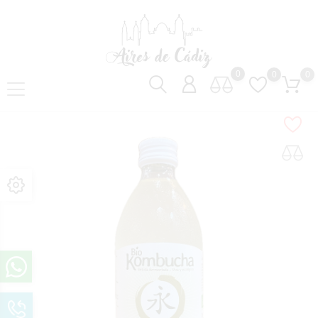
0
0
0