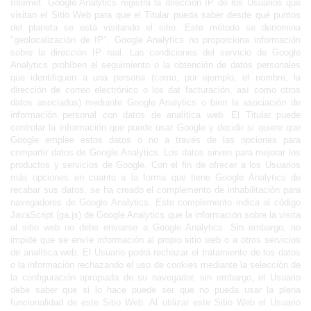
Internet. Google Analytics registra la dirección IP de los Usuarios que 
visitan el Sitio Web para que el Titular pueda saber desde qué puntos 
del planeta se está visitando el sitio. Este método se denomina 
"geolocalización de IP". Google Analytics no proporciona información 
sobre la dirección IP real. Las condiciones del servicio de Google 
Analytics prohíben el seguimiento o la obtención de datos personales 
que identifiquen a una persona (como, por ejemplo, el nombre, la 
dirección de correo electrónico o los dat facturación, así como otros 
datos asociados) mediante Google Analytics o bien la asociación de 
información personal con datos de analítica web. El Titular puede 
controlar la información que puede usar Google y decidir si quiere que 
Google emplee estos datos o no a través de las opciones para 
compartir datos de Google Analytics. Los datos sirven para mejorar los 
productos y servicios de Google. Con el fin de ofrecer a los Usuarios 
más opciones en cuanto a la forma que tiene Google Analytics de 
recabar sus datos, se ha creado el complemento de inhabilitación para 
navegadores de Google Analytics. Este complemento indica al código 
JavaScript (ga.js) de Google Analytics que la información sobre la visita 
al sitio web no debe enviarse a Google Analytics. Sin embargo, no 
impide que se envíe información al propio sitio web o a otros servicios 
de analítica web. El Usuario podrá rechazar el tratamiento de los datos 
o la información rechazando el uso de cookies mediante la selección de 
la configuración apropiada de su navegador, sin embargo, el Usuario 
debe saber que si lo hace puede ser que no pueda usar la plena 
funcionalidad de este Sitio Web. Al utilizar este Sitio Web el Usuario 