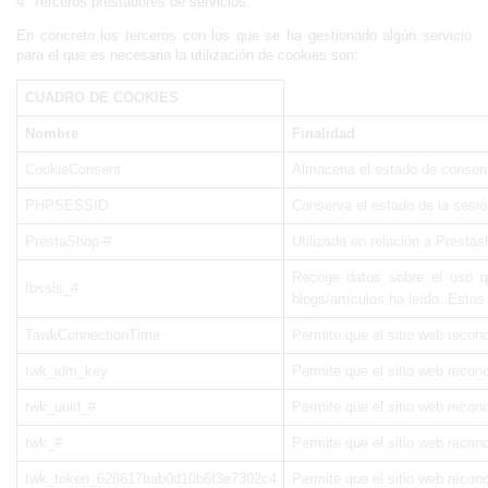
4. Terceros prestadores de servicios. 
En concreto los terceros con los que se ha gestionado algún servicio 
para el que es necesaria la utilización de cookies son:
CUADRO DE COOKIES
Nombre
Finalidad
CookieConsent
Almacena el estado de consenti
PHPSESSID
Conserva el estado de la sesión
PrestaShop-#
Utilizada en relación a Presta
Recoge datos sobre el uso qu
fbssls_#
blogs/artículos ha leído. Estos
TawkConnectionTime
Permite que el sitio web reconoc
twk_idm_key
Permite que el sitio web reconoc
twk_uuid_#
Permite que el sitio web reconoc
twk_#
Permite que el sitio web reconoc
twk_token_628617bab0d10b6f3e7302c4
Permite que el sitio web reconoc