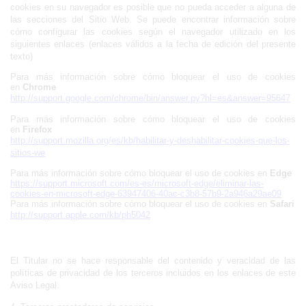
cookies en su navegador es posible que no pueda acceder a alguna de 
las secciones del Sitio Web. Se puede encontrar información sobre 
cómo configurar las cookies según el navegador utilizado en los 
siguientes enlaces (enlaces válidos a la fecha de edición del presente 
texto)
Para más información sobre cómo bloquear el uso de cookies 
en 
Chrome
http://support.google.com/chrome/bin/answer.py?hl=es&answer=95647
Para más información sobre cómo bloquear el uso de cookies 
en 
Firefox
http://support.mozilla.org/es/kb/habilitar-y-deshabilitar-cookies-que-los-
sitios-we
Para más información sobre cómo bloquear el uso de cookies en 
Edge
https://support.microsoft.com/es-es/microsoft-edge/eliminar-las-
cookies-en-microsoft-edge-63947406-40ac-c3b8-57b9-2a946a29ae09
Para más información sobre cómo bloquear el uso de cookies en 
Safari
http://support.apple.com/kb/ph5042
El Titular no se hace responsable del contenido y veracidad de las 
políticas de privacidad de los terceros incluidos en los enlaces de este 
Aviso Legal.