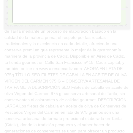
ACEPTO
forma habitual, permitiendo preparar una gran variedad de
recetas como ensaladas, aperitivos, empanadas, pastas, arroces,
tostas o tapas tradicionales, siempre con la garantía de un
RECHAZAR TODO
producto elaborado de manera artesanal. Conservas de
Pescados Virgen del Carmen mantiene vivo el legado conservero
de Tarifa mediante un proceso de elaboración basado en la
calidad de la materia prima, el respeto por las recetas
tradicionales y la excelencia en cada detalle, ofreciendo una
conserva premium que representa lo mejor de la gastronomía
marinera de la provincia de Cádiz. Disponible en Aires de Cádiz,
tu tienda gourmet en Calle San Francisco nº 15, Cádiz capital, y
también online en www.airesdecadiz.com. AHORA EN LATA DE
975g TÍTULO SEO FILETES DE CABALLA EN ACEITE DE OLIVA
VIRGEN DEL CARMEN 975 G – CONSERVA ARTESANAL DE
TARIFA META DESCRIPCIÓN SEO Filetes de caballa en aceite de
oliva Virgen del Carmen 975 g, conserva artesanal de Tarifa, sin
conservantes ni colorantes y de calidad gourmet. DESCRIPCIÓN
LARGA Los filetes de caballa en aceite de oliva de Conservas de
Pescados Virgen del Carmen en lata de 975 gramos son una
conserva artesanal de formato profesional elaborada en Tarifa
(Cádiz), donde la tradición pesquera y el saber hacer de
generaciones de conserveros se unen para ofrecer un producto